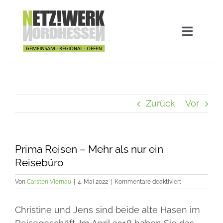
Zum
Inhalt
springen
Navigat
umscha
Home
Aktuelles
Zurück
Vor
Stadtwette
Prima Reisen – Mehr als nur ein
Reisebüro
Ausgezeichnet!
für
Von
Carsten Viernau
|
4. Mai 2022
|
Kommentare deaktiviert
Prima
Reisen
Das Netzwerk
Christine und Jens sind beide alte Hasen im
–
Mehr