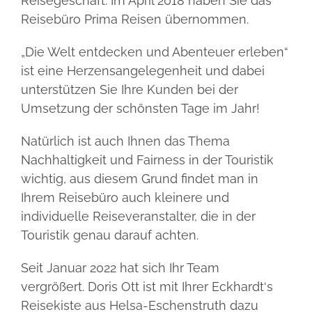
Reisegeschäft. Im April 2018 haben Sie das
als
5 Fragen
Reisebüro Prima Reisen übernommen.
nur
ein
Reisebüro
„Die Welt entdecken und Abenteuer erleben“
Businesspartner
ist eine Herzensangelegenheit und dabei
unterstützen Sie Ihre Kunden bei der
Termine
Umsetzung der schönsten Tage im Jahr!
Natürlich ist auch Ihnen das Thema
Nachhaltigkeit und Fairness in der Touristik
wichtig, aus diesem Grund findet man in
Ihrem Reisebüro auch kleinere und
individuelle Reiseveranstalter, die in der
Touristik genau darauf achten.
Seit Januar 2022 hat sich Ihr Team
vergrößert. Doris Ott ist mit Ihrer Eckhardt‘s
Reisekiste aus Helsa-Eschenstruth dazu