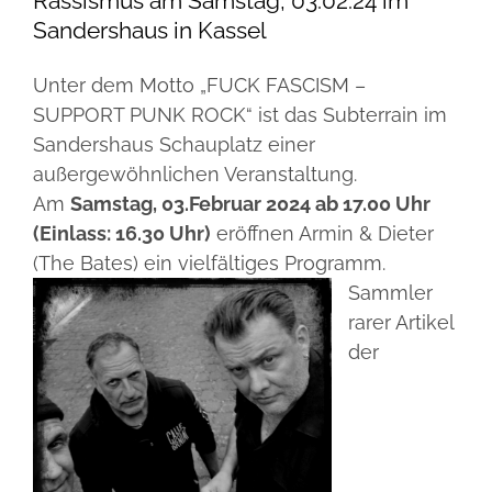
Rassismus am Samstag, 03.02.24 im
Rassismus
5 Fragen
Sandershaus in Kassel
am
Samstag,
03.02.24
Unter dem Motto „FUCK FASCISM –
im
Businesspartner
Sandershau
SUPPORT PUNK ROCK“ ist das Subterrain im
Sandershaus Schauplatz einer
Termine
außergewöhnlichen Veranstaltung.
Am
Samstag, 03.Februar 2024 ab 17.00 Uhr
(Einlass: 16.30 Uhr)
eröffnen Armin & Dieter
(The Bates) ein vielfältiges Programm.
Sammler
rarer Artikel
der