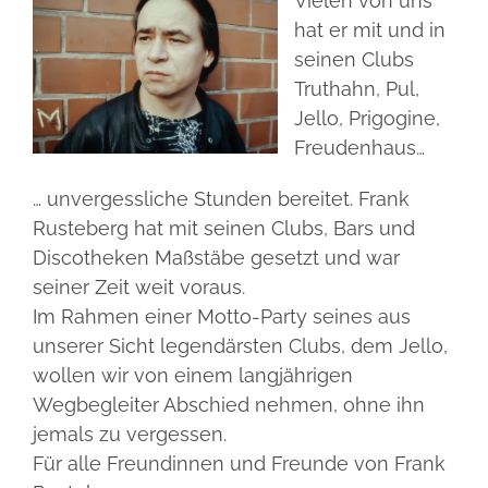
Vielen von uns
–
5 Fragen
hat er mit und in
der
Avantgardist
seinen Clubs
der
Truthahn, Pul,
Kasseler
Businesspartner
Clubszene
Jello, Prigogine,
Freudenhaus…
Termine
… unvergessliche Stunden bereitet. Frank
Rusteberg hat mit seinen Clubs, Bars und
Discotheken Maßstäbe gesetzt und war
seiner Zeit weit voraus.
Im Rahmen einer Motto-Party seines aus
unserer Sicht legendärsten Clubs, dem Jello,
wollen wir von einem langjährigen
Wegbegleiter Abschied nehmen, ohne ihn
jemals zu vergessen.
Für alle Freundinnen und Freunde von Frank