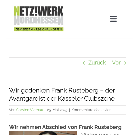
Zum
Inhalt
springen
Navigat
umscha
Home
Aktuelles
Zurück
Vor
Stadtwette
Wir gedenken Frank Rusteberg – der
Avantgardist der Kasseler Clubszene
Ausgezeichnet!
für
Von
Carsten Viernau
|
25. Mai 2025
|
Kommentare deaktiviert
Wir
gedenken
Das Netzwerk
Wir nehmen Abschied von Frank Rusteberg
Frank
Rusteberg