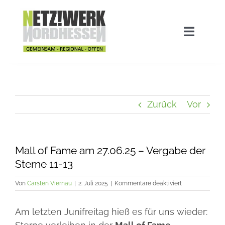
Zum
Inhalt
springen
Navigat
umscha
Home
Aktuelles
Zurück
Vor
Stadtwette
Mall of Fame am 27.06.25 – Vergabe der
Sterne 11-13
Ausgezeichnet!
für
Von
Carsten Viernau
|
2. Juli 2025
|
Kommentare deaktiviert
Mall
of
Das Netzwerk
Am letzten Junifreitag hieß es für uns wieder:
Fame
am