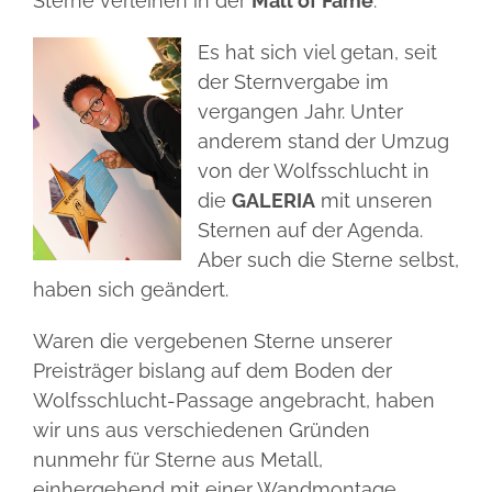
Sterne verleihen in der
Mall of Fame
.
27.06.25
5 Fragen
–
Vergabe
Es hat sich viel getan, seit
der
der Sternvergabe im
Sterne
Businesspartner
11-
vergangen Jahr. Unter
13
anderem stand der Umzug
Termine
von der Wolfsschlucht in
die
GALERIA
mit unseren
Sternen auf der Agenda.
Aber such die Sterne selbst,
haben sich geändert.
Waren die vergebenen Sterne unserer
Preisträger bislang auf dem Boden der
Wolfsschlucht-Passage angebracht, haben
wir uns aus verschiedenen Gründen
nunmehr für Sterne aus Metall,
einhergehend mit einer Wandmontage