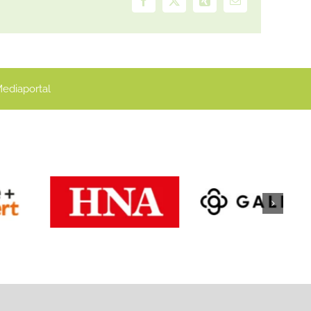
Facebook
X
Xing
E-
Mail
ediaportal