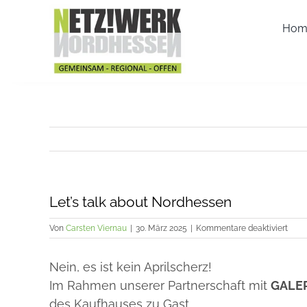
Zum
Inhalt
Hom
springen
Let’s talk about Nordhessen
für
Von
Carsten Viernau
|
30. März 2025
|
Kommentare deaktiviert
Let’s
talk
Nein, es ist kein Aprilscherz!
abou
Nord
Im Rahmen unserer Partnerschaft mit
GALE
des Kaufhauses zu Gast.