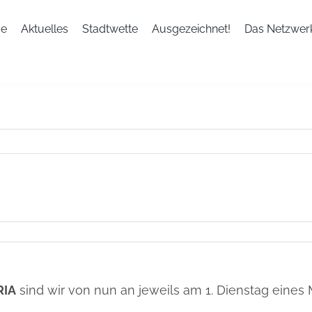
e
Aktuelles
Stadtwette
Ausgezeichnet!
Das Netzwer
t
hessen
RIA
sind wir von nun an jeweils am 1. Dienstag eines