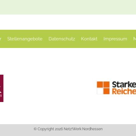
r
Stellenangebote
Datenschutz
Kontakt
Impressum
M
© Copyright 2026 Netz!Werk Nordhessen