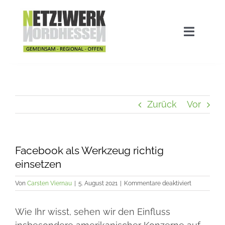
Zum
Inhalt
springen
Navigat
umscha
Home
Aktuelles
Zurück
Vor
Stadtwette
Facebook als Werkzeug richtig
einsetzen
Ausgezeichnet!
für
Von
Carsten Viernau
|
5. August 2021
|
Kommentare deaktiviert
Facebook
als
Das Netzwerk
Wie Ihr wisst, sehen wir den Einfluss
Werkzeug
richtig