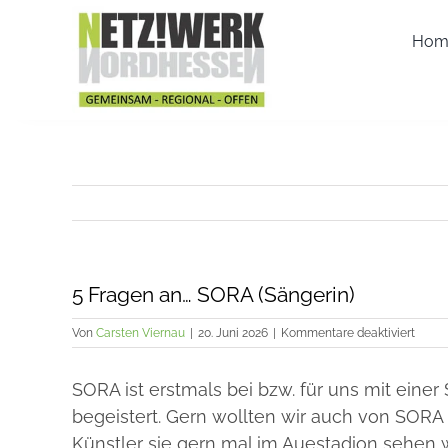
Zum
Inhalt
Hom
springen
5 Fragen an… SORA (Sängerin)
für
Von
Carsten Viernau
|
20. Juni 2026
|
Kommentare deaktiviert
5
Frage
SORA ist erstmals bei bzw. für uns mit ein
an…
SORA
begeistert. Gern wollten wir auch von SORA 
(Sänge
Künstler sie gern mal im Auestadion sehen w