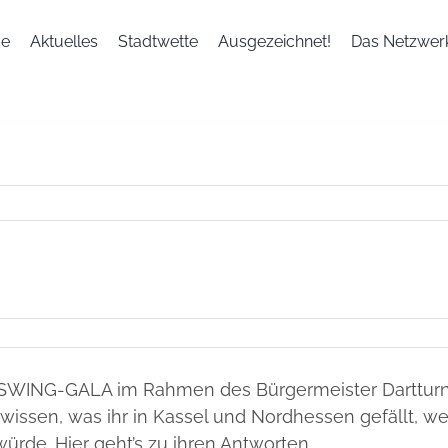
e
Aktuelles
Stadtwette
Ausgezeichnet!
Das Netzwer
n
er SWING-GALA im Rahmen des Bürgermeister Dartturn
wissen, was ihr in Kassel und Nordhessen gefällt, we
rin)
ürde. Hier geht’s zu ihren Antworten…