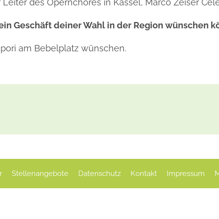
r Leiter des Opernchores in Kassel, Marco Zeiser Cele
r ein Geschäft deiner Wahl in der Region wünschen 
apori am Bebelplatz wünschen.
r
Stellenangebote
Datenschutz
Kontakt
Impressum
M