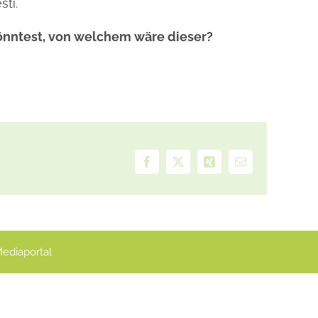
sti.
könntest, von welchem wäre dieser?
Facebook
X
Xing
E-
Mail
ediaportal