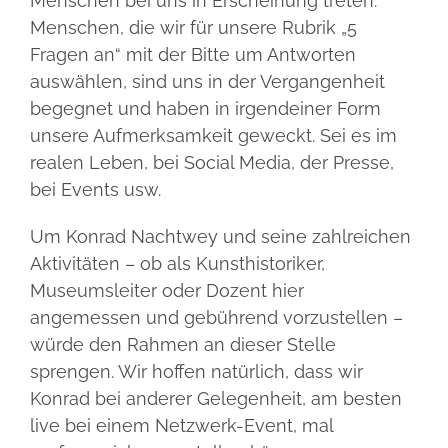
Menschen bei uns in Erscheinung treten.
„Konny“
5 Fragen
Menschen, die wir für unsere Rubrik „5
Nachtwey
(Kunsthistorike
Fragen an“ mit der Bitte um Antworten
auswählen, sind uns in der Vergangenheit
Businesspartner
begegnet und haben in irgendeiner Form
unsere Aufmerksamkeit geweckt. Sei es im
Termine
realen Leben, bei Social Media, der Presse,
bei Events usw.
Um Konrad Nachtwey und seine zahlreichen
Aktivitäten – ob als Kunsthistoriker,
Museumsleiter oder Dozent hier
angemessen und gebührend vorzustellen –
würde den Rahmen an dieser Stelle
sprengen. Wir hoffen natürlich, dass wir
Konrad bei anderer Gelegenheit, am besten
live bei einem Netzwerk-Event, mal