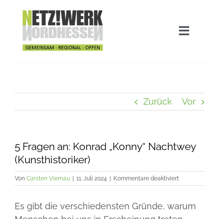
Zum
Inhalt
springen
Navigat
umscha
Home
Aktuelles
Zurück
Vor
Stadtwette
5 Fragen an: Konrad „Konny“ Nachtwey
(Kunsthistoriker)
Ausgezeichnet!
für
Von
Carsten Viernau
|
11. Juli 2024
|
Kommentare deaktiviert
5
Fragen
Das Netzwerk
Es gibt die verschiedensten Gründe, warum
an:
Konrad